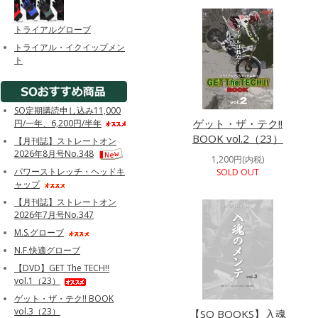
トライアルグローブ
トライアル・イクイップメン
ト
SO定期購読申し込み11,000
ゲット・ザ・テク!!
円/一年、6,200円/半年
BOOK vol.2（23）
【月刊誌】ストレートオン
2026年8月号No.348
1,200円(内税)
パワーストレッチ・ヘッドキ
SOLD OUT
ャップ
【月刊誌】ストレートオン
2026年7月号No.347
M.S.グローブ
N.F.快適グローブ
【DVD】GET The TECH!!
vol.1（23）
ゲット・ザ・テク!! BOOK
vol.3（23）
【SO BOOKS】入魂