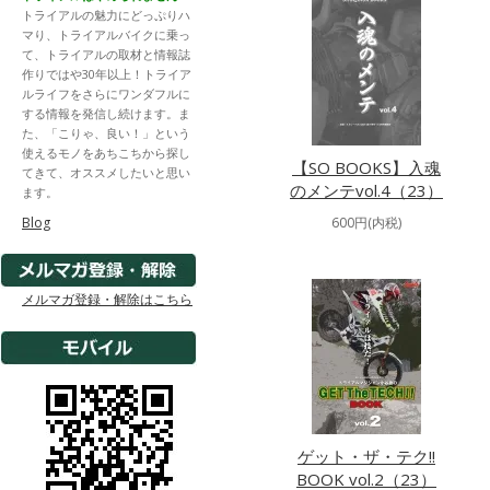
トライアルの魅力にどっぷりハ
マり、トライアルバイクに乗っ
て、トライアルの取材と情報誌
作りではや30年以上！トライア
ルライフをさらにワンダフルに
する情報を発信し続けます。ま
た、「こりゃ、良い！」という
使えるモノをあちこちから探し
【SO BOOKS】入魂
てきて、オススメしたいと思い
のメンテvol.4（23）
ます。
Blog
600円(内税)
メルマガ登録・解除はこちら
ゲット・ザ・テク!!
BOOK vol.2（23）