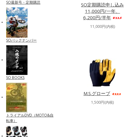
SO最新号・定期購読
SO定期購読申し込み
11,000円/一年、
6,200円/半年
11,000円(内税)
SOバックナンバー
SO BOOKS
M.S.グローブ
1,500円(内税)
トライアルDVD（MOTO&自
転車）