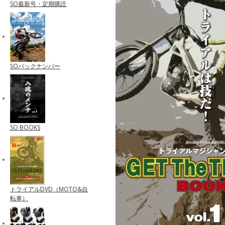
SO最新号・定期購読
SOバックナンバー
SO BOOKS
トライアルDVD（MOTO&自
転車）