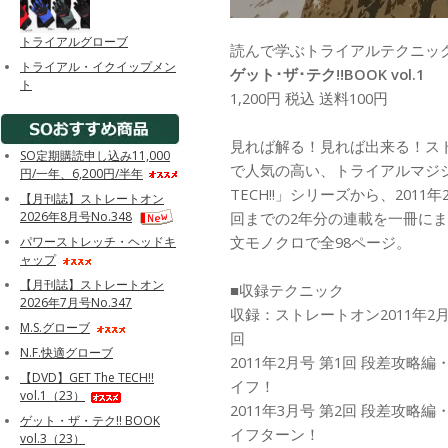
トライアルグローブ
読んで学ぶトライアルテクニック!
トライアル・イクイップメン
ゲット･ザ･テク!!BOOK vol.1
ト
1,200円 税込 送料100円
見れば解る！見れば出来る！ス
SO定期購読申し込み11,000
で人気の高い、トライアルマジシャ
円/一年、6,200円/半年
TECH!!」シリーズから、2011年
【月刊誌】ストレートオン
2026年8月号No.348
回までの2年分の連載を一冊に
文モノクロで全98ページ。
パワーストレッチ・ヘッドキ
ャップ
【月刊誌】ストレートオン
■収録テクニック
2026年7月号No.347
収録：ストレートオン2011年2月号
M.S.グローブ
回
N.F.快適グローブ
2011年2月号 第1回 段差攻
【DVD】GET The TECH!!
イフ！
vol.1（23）
2011年3月号 第2回 段差攻
ゲット・ザ・テク!! BOOK
イフターン！
vol.3（23）