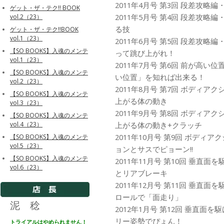
2011年4月号 第3回 段差攻
ゲット・ザ・テク!! BOOK
2011年5月号 第4回 段差攻
vol.2（23）
る技
ゲット・ザ・テク!!BOOK
vol.1（23）
2011年6月号 第5回 段差攻
【SO BOOKS】入魂のメンテ
って跳び上がれ！
vol.1（23）
2011年7月号 第6回 前が高
【SO BOOKS】入魂のメンテ
い位置」を知れば出来る！
vol.2（23）
2011年8月号 第7回 ボディア
【SO BOOKS】入魂のメンテ
上がる体の動き
vol.3（23）
2011年9月号 第8回 ボディア
【SO BOOKS】入魂のメンテ
上がる体の動き+クラッチ
vol.4（23）
2011年10月号 第9回 ボディ
【SO BOOKS】入魂のメンテ
vol.5（23）
ョンとサスでピョーン!!
【SO BOOKS】入魂のメンテ
2011年11月号 第10回 垂直
vol.6（23）
とリアブレーキ
2011年12月号 第11回 垂直
ロールで「面走り」
泥 稔
2012年1月号 第12回 垂直面
リー姿勢でぴょん！
トライアルはやめられません！