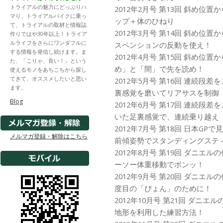
トライアルの魅力にどっぷりハ
2012年2月号 第13回 斜め位
マり、トライアルバイクに乗っ
ップ＋体のひねり
て、トライアルの取材と情報誌
2012年3月号 第14回 斜め位
作りではや30年以上！トライア
ルライフをさらにワンダフルに
スペンションの反動を使え！
する情報を発信し続けます。ま
2012年4月号 第15回 斜め位
た、「こりゃ、良い！」という
め」と「間」で先を読め！
使えるモノをあちこちから探し
てきて、オススメしたいと思い
2012年5月号 第16回 連続段
ます。
裏感覚を磨いてリアサスを制御
Blog
2012年6月号 第17回 連続段
いた足裏感覚で、連続乗り越え
2012年7月号 第18回 日本G
メルマガ登録・解除はこちら
前傾姿勢でスタンディングステ
2012年8月号 第19回 ダニエ
ーソー体重移動でポンッ！
2012年9月号 第20回 ダニエ
度目の「ぴょん」のために！
2012年10月号 第21回 ダニ
地形を利用した練習方法！