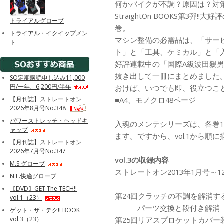
何かバイクが不調？原因は？対
StraightOn BOOKS第3弾!!
トライアルグローブ
巻。
トライアル・イクイップメン
マシン整備の必需品は、「サー
ト
ト」と「工具、ケミカル」と「入
好評連載中の「国際A級波田親
抜き出して一冊にまとめました
SO定期購読申し込み11,000
円/一年、6,200円/半年
おけば、いつでも即、役立つこ
【月刊誌】ストレートオン
■A4、モノクロ48ページ
2026年8月号No.348
パワーストレッチ・ヘッドキ
入魂のメンテシリーズは、各巻1
ャップ
ます。ですから、vol.1から順
【月刊誌】ストレートオン
2026年7月号No.347
vol.3の収録内容
M.S.グローブ
ストレートオン2013年1月号～
N.F.快適グローブ
【DVD】GET The TECH!!
第24回クラッチの不調を解消す
vol.1（23）
パーツ交換と段付き解消
ゲット・ザ・テク!! BOOK
第25回リアスプロケットカバー
vol.3（23）