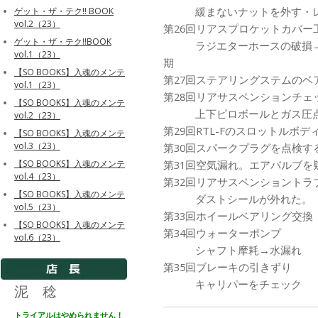
緩まないナットを外す・レ
ゲット・ザ・テク!! BOOK
vol.2（23）
第26回リアスプロケットカバー
ゲット・ザ・テク!!BOOK
ラジエターホースの破損→交
vol.1（23）
期
【SO BOOKS】入魂のメンテ
第27回ステアリングステムのベ
vol.1（23）
第28回リアサスペンションチェ
【SO BOOKS】入魂のメンテ
上下ピロボールとガス圧
vol.2（23）
第29回RTL-Fのスロットルボ
【SO BOOKS】入魂のメンテ
vol.3（23）
第30回スパークプラグを点検す
第31回空気漏れ。エアバルブを疑
【SO BOOKS】入魂のメンテ
vol.4（23）
第32回リアサスペンショントラ
【SO BOOKS】入魂のメンテ
ダストシールが外れた。
vol.5（23）
第33回ホイールベアリング交換
【SO BOOKS】入魂のメンテ
第34回ウォーターポンプ
vol.6（23）
シャフト摩耗→水漏れ
第35回ブレーキの引きずり
キャリパーをチェック
泥 稔
トライアルはやめられません！