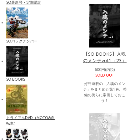
SO最新号・定期購読
SOバックナンバー
【SO BOOKS】入魂
のメンテvol.1（23）
600円(内税)
SOLD OUT
SO BOOKS
好評連載の「入魂のメン
テ」をまとめた第1巻。整
備の傍らに常備しておこ
う！
トライアルDVD（MOTO&自
転車）