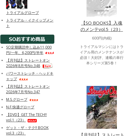
トライアルグローブ
トライアル・イクイップメン
【SO BOOKS】入魂
ト
のメンテvol.5（23）
600円(内税)
トライアルマシンにはトラ
SO定期購読申し込み11,000
イアル用のメンテナンスが
円/一年、6,200円/半年
必須！大好評、連載の単行
【月刊誌】ストレートオン
本シリーズ第5巻！
2026年8月号No.348
パワーストレッチ・ヘッドキ
ャップ
【月刊誌】ストレートオン
2026年7月号No.347
M.S.グローブ
N.F.快適グローブ
【DVD】GET The TECH!!
vol.1（23）
ゲット・ザ・テク!! BOOK
vol.3（23）
【月刊誌】ストレート