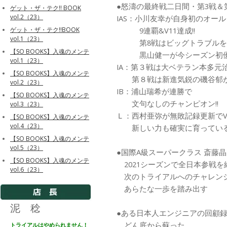
●怒濤の最終戦二日間・第3戦＆
ゲット・ザ・テク!! BOOK
vol.2（23）
IAS：小川友幸が自身初のオー
9連覇&V11達成!!
ゲット・ザ・テク!!BOOK
vol.1（23）
第8戦はビッグトラブルを
【SO BOOKS】入魂のメンテ
黒山健一が今シーズン初優勝
vol.1（23）
IA：第３戦は大ベテラン本多元
【SO BOOKS】入魂のメンテ
第８戦は新進気鋭の磯谷郁が
vol.2（23）
IB：浦山瑞希が連勝で
【SO BOOKS】入魂のメンテ
文句なしのチャンピオン!!
vol.3（23）
Ｌ：西村亜弥が無敗記録更新でV
【SO BOOKS】入魂のメンテ
vol.4（23）
新しい力も確実に育っている!
【SO BOOKS】入魂のメンテ
vol.5（23）
●国際A級スーパークラス 斎藤
【SO BOOKS】入魂のメンテ
2021シーズンで全日本参戦を
vol.6（23）
次のトライアルへのチャレン
あらたな一歩を踏み出す
泥 稔
●ある日本人エンジニアの回顧
どん底から蘇った
トライアルはやめられません！