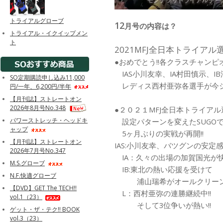
トライアルグローブ
12
月号の内容は？
トライアル・イクイップメン
ト
2021MFJ全日本トライア
●おめでとう!!各クラスチャンピオ
IAS小川友幸、IA村田慎示、I
SO定期購読申し込み11,000
レディス西村亜弥各選手が今
円/一年、6,200円/半年
【月刊誌】ストレートオン
2026年8月号No.348
●２０２１MFJ全日本トライア
パワーストレッチ・ヘッドキ
設定パターンを変えたSUGO
ャップ
5ヶ月ぶりの実戦が再開!!
【月刊誌】ストレートオン
IAS:小川友幸、バツグンの安定
2026年7月号No.347
IA：久々の出場の加賀国光が快勝
M.S.グローブ
IB:東北の熱い応援を受けて
N.F.快適グローブ
浦山瑞希がオールクリーンで
【DVD】GET The TECH!!
L：西村亜弥の連勝継続中!!
vol.1（23）
そして3位争いが熱い!!
ゲット・ザ・テク!! BOOK
vol.3（23）