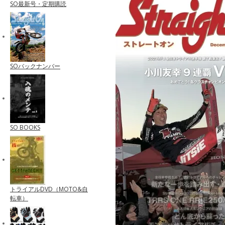
SO最新号・定期購読
SOバックナンバー
SO BOOKS
トライアルDVD（MOTO&自
転車）