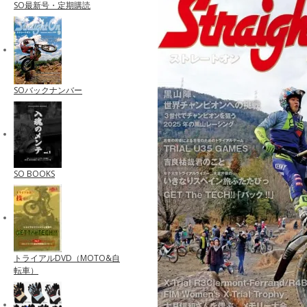
SO最新号・定期購読
SOバックナンバー
SO BOOKS
トライアルDVD（MOTO&自
転車）