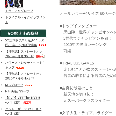
トライアルグローブ
オールカラーA4サイズ 60ペ
トライアル・イクイップメン
ト
■トップインタビュー
黒山陣、世界チャンピオンへ
3世代でチャンピオンを狙う
SO定期購読申し込み11,000
2025年の黒山レーシング
円/一年、6,200円/半年
前編
【月刊誌】ストレートオン
2026年8月号No.348
■TRIAL U35 GAMES
パワーストレッチ・ヘッドキ
ャップ
楽しむことが次のステージへ
【月刊誌】ストレートオン
若者の若者による若者のため
2026年7月号No.347
M.S.グローブ
■吉良祐哉君のこと
N.F.快適グローブ
新天地を切り拓く
【DVD】GET The TECH!!
元スーパークラスライダー
vol.1（23）
ゲット・ザ・テク!! BOOK
■女子大生トライアルライダー
vol.3（23）