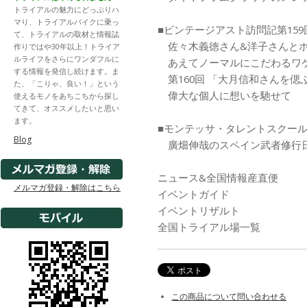
トライアルの魅力にどっぷりハ
マり、トライアルバイクに乗っ
■ビンテージアスト訪問記第159
て、トライアルの取材と情報誌
佐々木義徳さん&洋子さんとホン
作りではや30年以上！トライア
ルライフをさらにワンダフルに
あえてノーマルにこだわるワ
する情報を発信し続けます。ま
第160回 「大月信和さんを偲
た、「こりゃ、良い！」という
偉大な個人に想いを馳せて
使えるモノをあちこちから探し
てきて、オススメしたいと思い
ます。
■モンテッサ・タレントスクー
Blog
廣畑伸哉のスペイン武者修行日記
ニュース&全国情報産直便
メルマガ登録・解除はこちら
イベントガイド
イベントリザルト
全国トライアル場一覧
この商品について問い合わせる