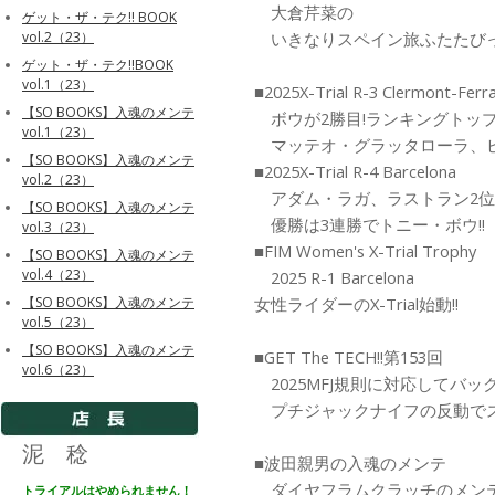
大倉芹菜の
ゲット・ザ・テク!! BOOK
いきなりスペイン旅ふたたび
vol.2（23）
ゲット・ザ・テク!!BOOK
vol.1（23）
■2025X-Trial R-3 Clermont-Ferr
【SO BOOKS】入魂のメンテ
ボウが2勝目!ランキングトップ!
vol.1（23）
マッテオ・グラッタローラ、ビ
【SO BOOKS】入魂のメンテ
■2025X-Trial R-4 Barcelona
vol.2（23）
アダム・ラガ、ラストラン2位!
【SO BOOKS】入魂のメンテ
優勝は3連勝でトニー・ボウ!!
vol.3（23）
■FIM Women's X-Trial Trophy
【SO BOOKS】入魂のメンテ
vol.4（23）
2025 R-1 Barcelona
女性ライダーのX-Trial始動!!
【SO BOOKS】入魂のメンテ
vol.5（23）
【SO BOOKS】入魂のメンテ
■GET The TECH!!第153回
vol.6（23）
2025MFJ規則に対応してバッ
プチジャックナイフの反動でス
泥 稔
■波田親男の入魂のメンテ
ダイヤフラムクラッチのメン
トライアルはやめられません！