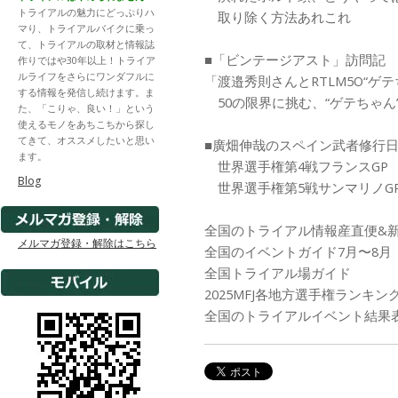
トライアルの魅力にどっぷりハ
取り除く方法あれこれ
マり、トライアルバイクに乗っ
て、トライアルの取材と情報誌
■「ビンテージアスト」訪問記 
作りではや30年以上！トライア
ルライフをさらにワンダフルに
「渡邉秀則さんとRTLM5O“ゲ
する情報を発信し続けます。ま
50の限界に挑む、“ゲテちゃん
た、「こりゃ、良い！」という
使えるモノをあちこちから探し
てきて、オススメしたいと思い
■廣畑伸哉のスペイン武者修行日
ます。
世界選手権第4戦フランスGP
Blog
世界選手権第5戦サンマリノG
全国のトライアル情報産直便&新
メルマガ登録・解除はこちら
全国のイベントガイド7月〜8月
全国トライアル場ガイド
2025MFJ各地方選手権ランキン
全国のトライアルイベント結果