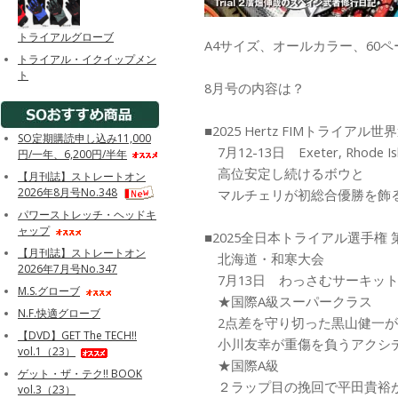
トライアルグローブ
A4サイズ、オールカラー、60ペ
トライアル・イクイップメン
ト
8月号の内容は？
■2025 Hertz FIMトライアル世界
SO定期購読申し込み11,000
7月12-13日 Exeter, Rhode Is
円/一年、6,200円/半年
高位安定し続けるボウと
【月刊誌】ストレートオン
2026年8月号No.348
マルチェリが初総合優勝を飾る!
パワーストレッチ・ヘッドキ
ャップ
■2025全日本トライアル選手権 
【月刊誌】ストレートオン
北海道・和寒大会
2026年7月号No.347
7月13日 わっさむサーキッ
M.S.グローブ
★国際A級スーパークラス
N.F.快適グローブ
2点差を守り切った黒山健一が連
【DVD】GET The TECH!!
小川友幸が重傷を負うアクシ
vol.1（23）
★国際A級
ゲット・ザ・テク!! BOOK
２ラップ目の挽回で平田貴裕が
vol.3（23）