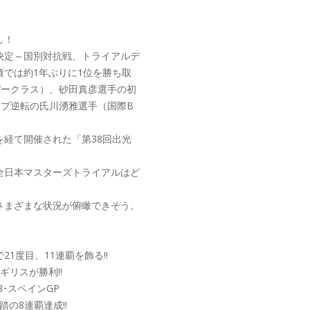
し！
決定～国別対抗戦、トライアルデ
では約1年ぶりに1位を勝ち取
パークラス）、砂田真彦選手の初
ップ逆転の氏川湧雅選手（国際B
経て開催された「第38回出光
全日本マスターズトライアルはど
さまざまな状況が俯瞰できそう。
1度目、11連覇を飾る!!
リスが勝利!!
8･スペインGP
の8連覇達成!!