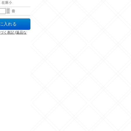
 在庫小
冊
づく表記 (返品な