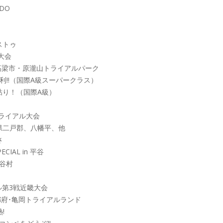
DO
ストゥ
国大会
高梁市・原瀧山トライアルパーク
利!!（国際A級スーパークラス）
粘り！（国際A級）
）
トライアル大会
手県二戸郡、八幡平、他
さ
IAL in 平谷
平谷村
ル第3戦近畿大会
京都府･亀岡トライアルランド
!