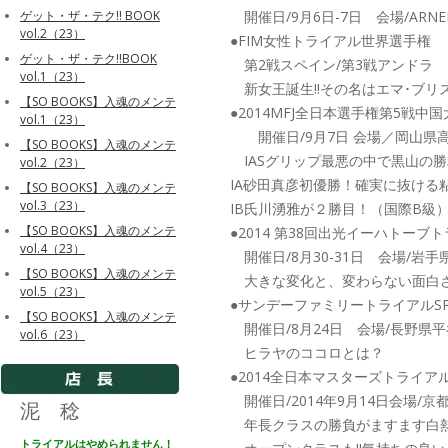
開催日/9月6日-7日 会場/ARNE
ゲット・ザ・テク!! BOOK
vol.2（23）
●FIM女性トライアル世界選手権
ゲット・ザ・テク!!BOOK
第2戦スペイン/第3戦アンドラ
vol.1（23）
新女王誕生!!その名はエマ･ブリ
【SO BOOKS】入魂のメンテ
●2014MFJ全日本選手権第5戦中
vol.1（23）
開催日/9月7日 会場／岡山県
【SO BOOKS】入魂のメンテ
IASグリップ最悪の中で黒山の勝
vol.2（23）
IA砂田真彦初優勝！確実に抜ける
【SO BOOKS】入魂のメンテ
vol.3（23）
IB氏川湧雅が２勝目！（国際B級
【SO BOOKS】入魂のメンテ
●2014 第38回出光イーハトーブ
vol.4（23）
開催日/8月30-31日 会場/岩
【SO BOOKS】入魂のメンテ
大きな変化と、変わらない面白
vol.5（23）
●サンデーファミリートライアルSPEC
【SO BOOKS】入魂のメンテ
開催日/8月24日 会場/長野県
vol.6（23）
ヒラヤのココロとは？
●2014全日本マスターズトライア
開催日/2014年9月14日会場/
泥 稔
年長クラスの勝負がますます白熱
トライアルはやめられません！