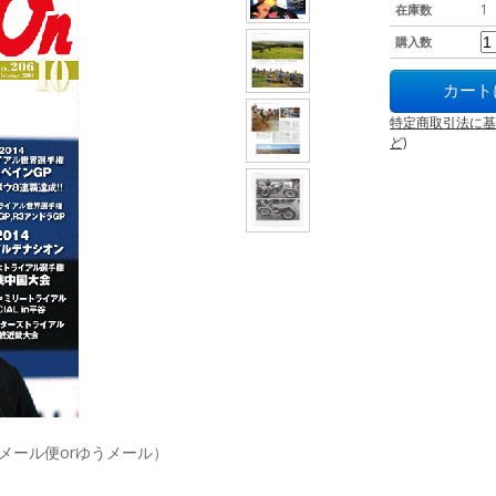
1
在庫数
購入数
特定商取引法に基
ど)
（メール便orゆうメール）