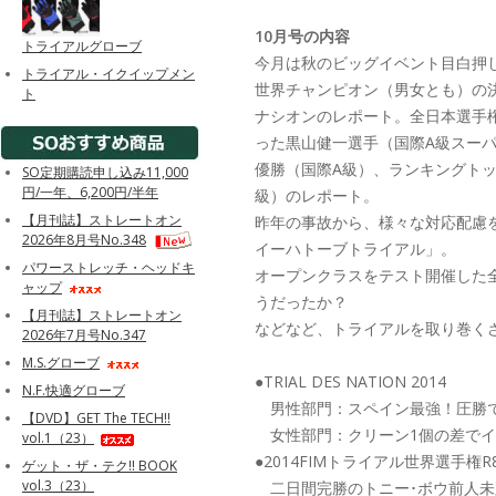
10月号の内容
トライアルグローブ
今月は秋のビッグイベント目白押
トライアル・イクイップメン
世界チャンピオン（男女とも）の
ト
ナシオンのレポート。全日本選手権
った黒山健一選手（国際A級スー
優勝（国際A級）、ランキングト
SO定期購読申し込み11,000
円/一年、6,200円/半年
級）のレポート。
【月刊誌】ストレートオン
昨年の事故から、様々な対応配慮を
2026年8月号No.348
イーハトーブトライアル」。
パワーストレッチ・ヘッドキ
オープンクラスをテスト開催した
ャップ
うだったか？
【月刊誌】ストレートオン
などなど、トライアルを取り巻く
2026年7月号No.347
M.S.グローブ
●TRIAL DES NATION 2014
N.F.快適グローブ
男性部門：スペイン最強！圧勝で2
【DVD】GET The TECH!!
女性部門：クリーン1個の差でイギ
vol.1（23）
●2014FIMトライアル世界選手権R
ゲット・ザ・テク!! BOOK
vol.3（23）
二日間完勝のトニー･ボウ前人未踏