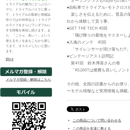
オープンクラスも!!気持ちの良いコ
トライアルの魅力にどっぷりハ
●自転車でトライアル･モトクロス体験
マり、トライアルバイクに乗っ
楽しさを伝えるために。普及の第
て、トライアルの取材と情報誌
作りではや30年以上！トライア
れから体験して貰う事。
ルライフをさらにワンダフルに
●GET THE TECH 45回
する情報を発信し続けます。ま
「飛び降りの着地をマスターし
た、「こりゃ、良い！」という
使えるモノをあちこちから探し
●入魂のメンテ 45回
てきて、オススメしたいと思い
「サイレンサーが溶け落ちた!?
ます。
●ビンテージアスト訪問記
Blog
第41回 鈴木博喜さんの巻
「RS200Tは燃費も良いしノン
メルマガ登録・解除はこちら
その他、全国の読書からのお便り、
ーモデル情報など実用情報も満載
この商品について問い合わせる
この商品を友達に教える